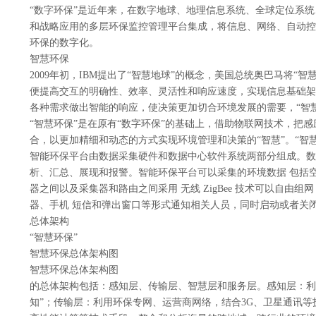
“数字环保”是近年来，在数字地球、地理信息系统、全球定位系统
和战略应用的多层环保监控管理平台集成，将信息、网络、自动控
环保的数字化。
智慧环保
2009年初，IBM提出了“智慧地球”的概念，美国总统奥巴马将
便提高交互的明确性、效率、灵活性和响应速度，实现信息基础架
各种需求做出智能的响应，使决策更加切合环境发展的需要，“智
“智慧环保”是在原有“数字环保”的基础上，借助物联网技术，
合，以更加精细和动态的方式实现环境管理和决策的“智慧”。“智慧
智能环保平台由数据采集硬件和数据中心软件系统两部分组成。数
析、汇总、展现和报警。智能环保平台可以采集的环境数据 包括空
器之间以及采集器和路由之间采用 无线 ZigBee 技术可以自由
器、手机 短信和弹出窗口等形式通知相关人员，同时启动或者关闭相
总体架构
“智慧环保”
智慧环保总体架构图
智慧环保总体架构图
的总体架构包括：感知层、传输层、智慧层和服务层。感知层：利
知”；传输层：利用环保专网、运营商网络，结合3G、卫星通讯